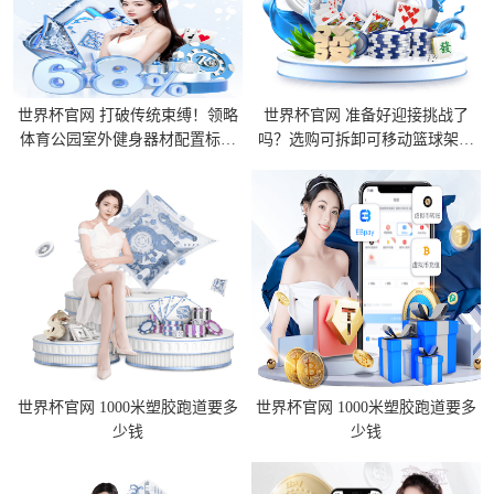
世界杯官网 打破传统束缚！领略
世界杯官网 准备好迎接挑战了
体育公园室外健身器材配置标准
吗？选购可拆卸可移动篮球架，
的革新之道
释放你的活力！
世界杯官网 1000米塑胶跑道要多
世界杯官网 1000米塑胶跑道要多
少钱
少钱