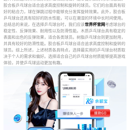
胶合板乒乓球台适合追求高度控制和旋转的球员。它们的台面具有较
好的粘合力，球在弹跳过程中能够充分发挥旋转效果。此外，胶合板
乒乓球台还具有较好的防水性能，可以在潮湿的环境中长时间使用。
总结总的来说，在选择乒乓球台时，我们应该
世界杯官网
考虑球台的
稳定性、反弹效果、耐用性以及防滑性能。木质乒乓球台具有稳定的
表面和出色的反弹效果，适合各类球员。树脂乒乓球台则更加耐用，
并具有较好的防滑性能。胶合板乒乓球台适合追求高度控制和旋转的
球员。综上所述，上述材质各具特点，选择最实用的乒乓球台材质取
决于个人的需求和偏好。选择适合自己的乒乓球台材质能够提高游戏
体验，并使乒乓球运动更加有趣。