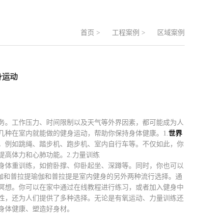
首页
>
工程案例
>
区域案例
身运动
务。工作压力、时间限制以及天气等外界因素，都可能成为人
种在室内就能做的健身运动，帮助你保持身体健康。1.
世界
，例如跳绳、踏步机、跑步机、室内自行车等。不仅如此，你
高体力和心肺功能。2.力量训练
身体重训练，如俯卧撑、仰卧起坐、深蹲等。同时，你也可以
伽和普拉提瑜伽和普拉提是室内健身的另外两种流行选择。通
冥想。你可以在家中通过在线教程进行练习，或者加入健身中
性，还为人们提供了多种选择。无论是有氧运动、力量训练还
身体健康、塑造好身材。