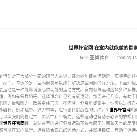
例
世界杯官网 在室内就能做的健
From:亚博体育
2026-05-15
身运动对于大部分忙碌的现代人来说，经常参加健身运动是一项艰巨的任
。然而，幸运的是，室内健身可以成为解决这些问题的好方法。下面介绍几
氧运动是一种能够增强心肺功能的运动方式。室内有氧运动选择多种多样
程，例如有氧舞蹈等。选择适合自己的有氧运动，每周进行几次，有助于提
肌肉力量和耐力，改善身体形态。在酒店、健身房或家中，你可以进行自
身器材，例如哑铃、弹力带等，进行更具挑战性的训练。3.
世界杯官网
瑜
可以增强肌肉稳定性、灵活性和平衡力。这些运动也有助于心理的放松和
课
世界杯官网
程。总结在室内进行健身运动不仅克服了时间和天气的局限
都可以在室内进行。选择适合自己的运动方式，并坚持锻炼，有助于保持