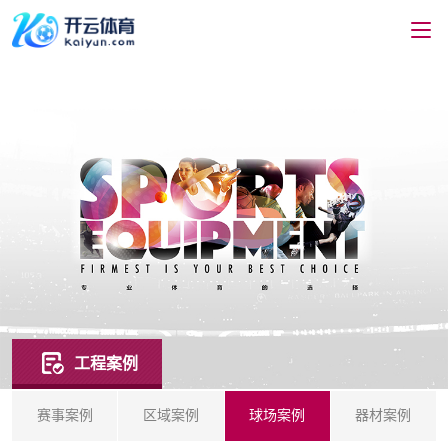
工程案例
赛事案例
区域案例
球场案例
器材案例